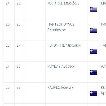
24
25
ΜΑΓΚΡΑΣ Σπυρίδων
ΜΑ
25
26
ΠΑΝΤΖΟΠΟΥΛΟΣ
ΚΑ
Ελευθέριος
26
27
ΓΕΡΟΝΤΗΣ Νικόλαος
ΤΑ
27
28
ΡΟYΒΑΣ Ανδρέας
ΛΑ
28
29
ΧΑΒΡΕΣ Ιωάννης
ΚΩ
Ιφι