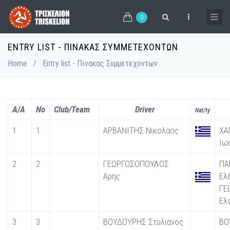
Skip
to
0
main
content
ENTRY LIST - ΠΙΝΑΚΑΣ ΣΥΜΜΕΤΕΧΟΝΤΩΝ
Breadcrumb
Home
/
Entry list - Πινακας Συμμετεχοντων
A/A
No
Club/Team
Driver
Nat/ty
1
1
ΑΡΒΑΝΙΤΗΣ Νικολαος
ΧΑ
Ιω
2
2
ΓΕΩΡΓΟΣΟΠΟΥΛΟΣ
ΠΑ
Αρης
Ελέ
ΓΕ
Ελ
3
3
ΒΟΥΔΟΥΡΗΣ Στυλιανος
ΒΟ