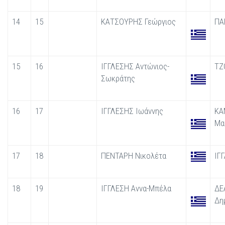
14
15
ΚΑΤΣΟΥΡΗΣ Γεώργιος
ΠΑ
15
16
ΙΓΓΛΕΣΗΣ Αντώνιος-
ΤΖ
Σωκράτης
16
17
ΙΓΓΛΕΣΗΣ Ιωάννης
ΚΑ
Μα
17
18
ΠΕΝΤΑΡΗ Νικολέτα
ΙΓ
18
19
ΙΓΓΛΕΣΗ Αννα-Μπέλα
ΔΕ
Δη