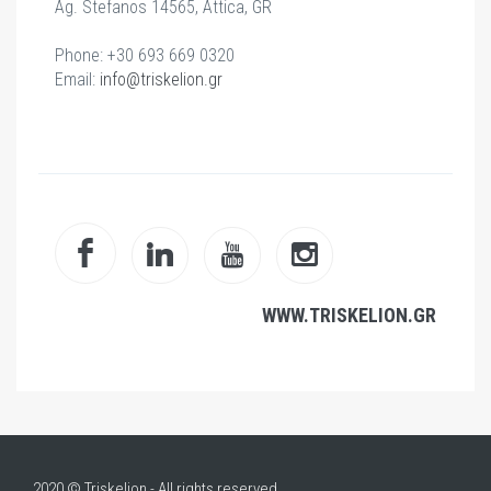
Ag. Stefanos 14565, Attica, GR
Phone: +30 693 669 0320
Email:
info@triskelion.gr
WWW.TRISKELION.GR
2020 © Triskelion - All rights reserved