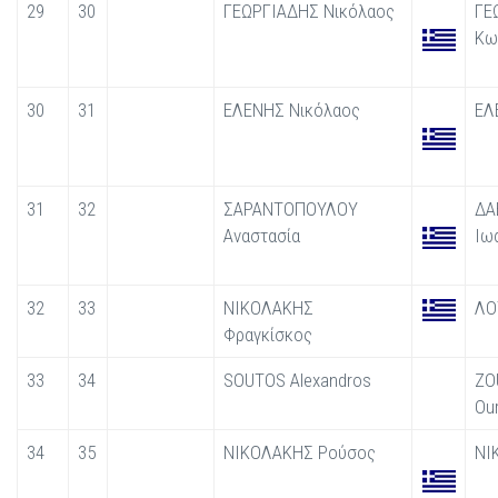
29
30
ΓΕΩΡΓΙΑΔΗΣ Νικόλαος
ΓΕ
Κω
30
31
ΕΛΕΝΗΣ Νικόλαος
ΕΛ
31
32
ΣΑΡΑΝΤΟΠΟΥΛΟΥ
ΔΑ
Αναστασία
Ιω
32
33
ΝΙΚΟΛΑΚΗΣ
ΛΟ
Φραγκίσκος
33
34
SOUTOS Alexandros
ZO
Ou
34
35
ΝΙΚΟΛΑΚΗΣ Ρούσος
ΝΙ