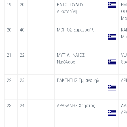
19
20
ΒΑΤΟΠΟΥΛΟΥ
ΕΜ
Αικατερίνη
ΘΕ
Μα
20
40
ΜΟΓΙΟΣ Εμμανουήλ
ΚΑ
Μα
21
22
ΜΥΤΙΛΗΝΑΙΟΣ
VL
Νικόλαος
Sp
22
23
ΒΑΚΕΝΤΗΣ Εμμανουήλ
ΑΡ
23
24
ΑΡΑΒΑΝΗΣ Χρήστος
ΛΑ
ΑΡ