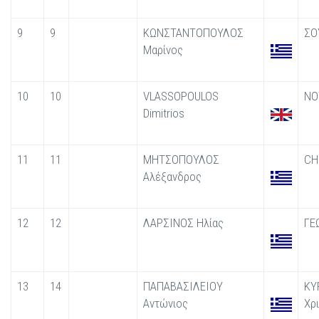
9
9
ΚΩΝΣΤΑΝΤΟΠΟΥΛΟΣ
ΣΟ
Μαρίνος
10
10
VLASSOPOULOS
ΝΟ
Dimitrios
11
11
ΜΗΤΣΟΠΟΥΛΟΣ
CH
Αλέξανδρος
12
12
ΛΑΡΣΙΝΟΣ Ηλίας
ΓΕ
13
14
ΠΑΠΑΒΑΣΙΛΕΙΟΥ
ΚΥ
Αντώνιος
Χρι